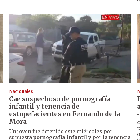
Nacionales
N
Cae sospechoso de pornografía
infantil y tenencia de
estupefacientes en Fernando de la
Mora
c
p
Un joven fue detenido este miércoles por
o
supuesta
pornografía infantil
y por la tenencia
s