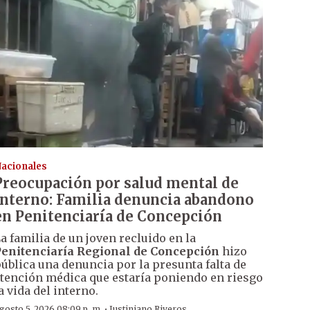
acionales
Preocupación por salud mental de
interno: Familia denuncia abandono
en Penitenciaría de Concepción
a familia de un joven recluido en la
enitenciaría Regional de Concepción
hizo
ública una denuncia por la presunta falta de
tención médica que estaría poniendo en riesgo
a vida del interno.
·
gosto 5, 2026 08:09 p. m.
Justiniano Riveros