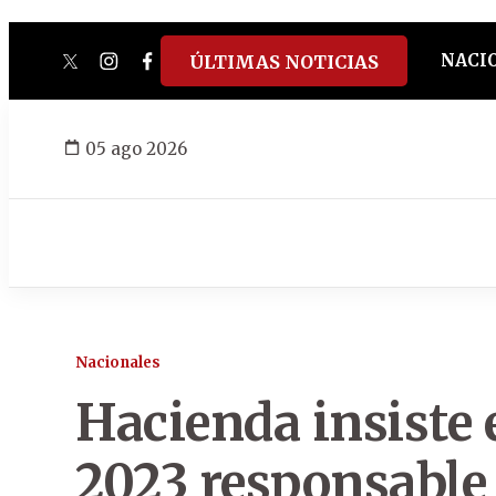
NACI
ÚLTIMAS NOTICIAS
twitter
instagram
facebook
tiktok
youtube
spotify
05 ago 2026
Nacionales
Hacienda insiste
2023 responsable