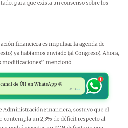
tado, para que exista un consenso sobre los
ación financiera es impulsar la agenda de
esto) ya habíamos enviado (al Congreso). Ahora,
 modificaciones”, mencionó.
1
 al canal de ÚH en WhatsApp 🤩
02:18
✓✓
 de Administración Financiera, sostuvo que el
o contempla un 2,3% de déficit respecto al
 se podrá ejecutar un PGN deficitario que