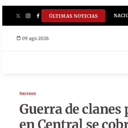
NACI
ÚLTIMAS NOTICIAS
twitter
instagram
facebook
tiktok
youtube
spotify
09 ago 2026
Sucesos
Guerra de clanes 
en Central se cob