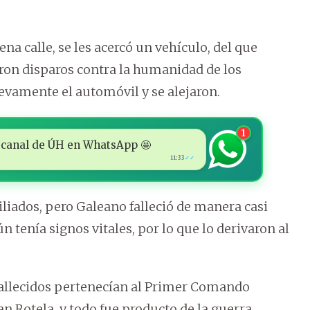
na calle, se les acercó un vehículo, del que
ron disparos contra la humanidad de los
evamente el automóvil y se alejaron.
1
 al canal de ÚH en WhatsApp 🤩
11:33
✓✓
liados, pero Galeano falleció de manera casi
 tenía signos vitales, por lo que lo derivaron al
 fallecidos pertenecían al Primer Comando
lan Rotela, y todo fue producto de la guerra