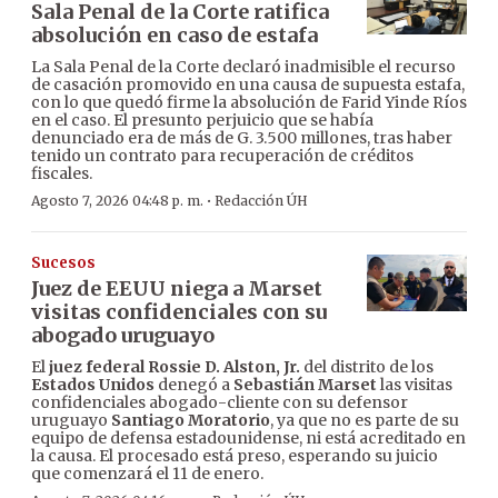
Sala Penal de la Corte ratifica
absolución en caso de estafa
La Sala Penal de la Corte declaró inadmisible el recurso
de casación promovido en una causa de supuesta estafa,
con lo que quedó firme la absolución de Farid Yinde Ríos
en el caso. El presunto perjuicio que se había
denunciado era de más de G. 3.500 millones, tras haber
tenido un contrato para recuperación de créditos
fiscales.
·
Agosto 7, 2026 04:48 p. m.
Redacción ÚH
Sucesos
Juez de EEUU niega a Marset
visitas confidenciales con su
abogado uruguayo
El
juez federal Rossie D. Alston, Jr.
del distrito de los
Estados Unidos
denegó a
Sebastián Marset
las visitas
confidenciales abogado-cliente con su defensor
uruguayo
Santiago Moratorio
, ya que no es parte de su
equipo de defensa estadounidense, ni está acreditado en
la causa. El procesado está preso, esperando su juicio
que comenzará el 11 de enero.