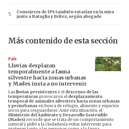
Consejeros de IPS también estarían en la mira
junto a Bataglia y Brítez, según abogado
Más contenido de esta sección
País
Lluvias desplazan
temporalmente a fauna
silvestre hacia zonas urbanas
y Mades insta a no intervenir
Las
lluvias persistentes
y el
descenso de las
temperaturas
provocaron el
desplazamiento
temporal de animales silvestres hacia zonas urbanas
y periurbanas
en busca de refugio, alimento y espacios
secos para resguardarse. Ante esta situación, el
Ministerio del Ambiente y Desarrollo Sostenible
(Mades)
recordó que se trata de un comportamiento
natural y pidió a la ciudadanía evitar intervenir para
proteger tanto a las personas como a la fauna.