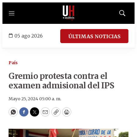
Menú
Mostrar
búsqued
05 ago 2026
ÚLTIMAS NOTICIAS
País
Gremio protesta contra el
examen admisional del IPS
Mayo 25, 2024 05:00 a. m.
WhatsApp
Facebook
Twitter
Email
Copy
Print