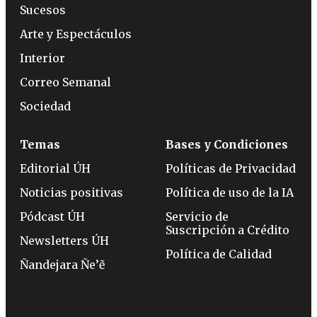
Sucesos
Arte y Espectáculos
Interior
Correo Semanal
Sociedad
Temas
Bases y Condiciones
Editorial ÚH
Políticas de Privacidad
Noticias positivas
Política de uso de la IA
Pódcast ÚH
Servicio de
Suscripción a Crédito
Newsletters ÚH
Política de Calidad
Ñandejara Ñe’ẽ