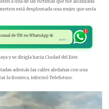
sten a una de las víctimas que fue alcanzada
 a metros está desplomada una mujer que sería
1
 al canal de ÚH en WhatsApp 🤩
18:59
✓✓
ya y se dirigía hacia Ciudad del Este.
ctadas además las calles aledañas con una
r la frontera, informó Telefuturo.