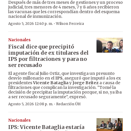
Después de más de tres meses de gestiones y un proceso
judicial, tres menores de 4 meses, 7 y 8 años recibieron
las vacunas que les correspondían dentro del esquema
nacional de inmunización.
·
Agosto 5, 2026 12:40 p. m.
Wilson Ferreira
Nacionales
Fiscal dice que precipitó
imputación de ex titulares del
IPS por filtraciones y para no
ser recusado
El agente fiscal Julio Ortiz, que investiga un presunto
desvío millonario en el
IPS
, aseguró que imputó a los ex
presidentes
Vicente Bataglia
y
Jorge Brítez
a causa de
filtraciones que complican la investigación. “Tomé la
decisión de precipitar la imputación porque, si no, ya iba
a ser recusado seguramente”, expresó.
·
Agosto 5, 2026 12:08 p. m.
Redacción ÚH
Nacionales
IPS: Vicente Bataglia estaría