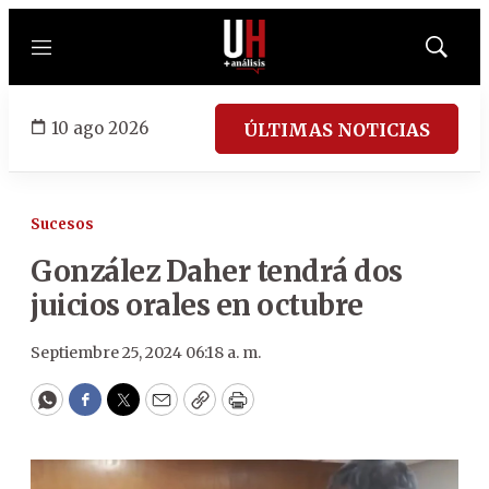
Menú
Mostrar
búsqued
10 ago 2026
ÚLTIMAS NOTICIAS
Sucesos
González Daher tendrá dos
juicios orales en octubre
Septiembre 25, 2024 06:18 a. m.
WhatsApp
Facebook
Twitter
Email
Copy
Print