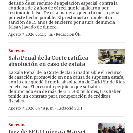
desistió de su recurso de apelación especial, contra la
condena de 2 años de cárcel que le aplicaron por
testimonio falso. De esta manera, queda firme su pena
por este hecho punible. El prestamista cumple otra
sanción de 15 años de encierro por usura, denuncia
falsa y lavado de dinero.
·
Agosto 7, 2026 05:11 p. m.
Redacción ÚH
Sucesos
Sala Penal de la Corte ratifica
absolución en caso de estafa
La Sala Penal de la Corte declaró inadmisible el recurso
de casación promovido en una causa de supuesta estafa,
con lo que quedó firme la absolución de Farid Yinde Ríos
en el caso. El presunto perjuicio que se había
denunciado era de más de G. 3.500 millones, tras haber
tenido un contrato para recuperación de créditos
fiscales.
·
Agosto 7, 2026 04:48 p. m.
Redacción ÚH
Sucesos
Juez de EEUU niega a Marset