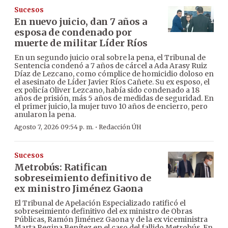
Sucesos
En nuevo juicio, dan 7 años a
esposa de condenado por
muerte de militar Líder Ríos
En un segundo juicio oral sobre la pena, el Tribunal de
Sentencia condenó a 7 años de cárcel a Ada Arasy Ruiz
Díaz de Lezcano, como cómplice de homicidio doloso en
el asesinato de Líder Javier Ríos Cañete. Su ex esposo, el
ex policía Oliver Lezcano, había sido condenado a 18
años de prisión, más 5 años de medidas de seguridad. En
el primer juicio, la mujer tuvo 10 años de encierro, pero
anularon la pena.
·
Agosto 7, 2026 09:54 p. m.
Redacción ÚH
Sucesos
Metrobús: Ratifican
sobreseimiento definitivo de
ex ministro Jiménez Gaona
El Tribunal de Apelación Especializado ratificó el
sobreseimiento definitivo del ex ministro de Obras
Públicas, Ramón Jiménez Gaona y de la ex viceministra
Marta Regina Benítez en el caso del fallido Metrobús. En