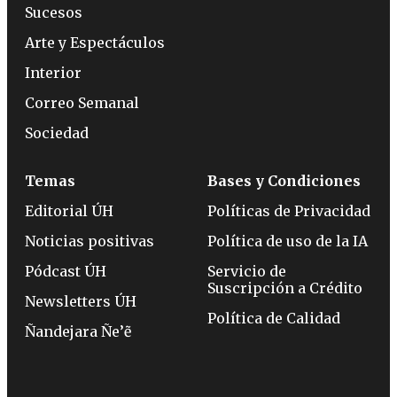
Sucesos
Arte y Espectáculos
Interior
Correo Semanal
Sociedad
Temas
Bases y Condiciones
Editorial ÚH
Políticas de Privacidad
Noticias positivas
Política de uso de la IA
Pódcast ÚH
Servicio de
Suscripción a Crédito
Newsletters ÚH
Política de Calidad
Ñandejara Ñe’ẽ