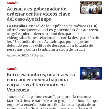
Mundo
Acusan a ex gobernador de
ordenar ocultar videos clave
del caso Ayotzinapa
La
Fiscalía General de la República de México (FGR)
afirmó este jueves que el
ex gobernador de Guerrero
Ángel Aguirre Rivero
ordenó desaparecer
videograbaciones relacionadas con la desaparición de
los
43 estudiantes de Ayotzinapa
, por lo que fue
detenido por los delitos de desaparición forzada de
personas y contra la administración de justicia.
Agosto 6, 2026 05:17 p. m.
Mundo
Entre escombros, una maestra
con cáncer enseña bajo una
carpa tras el terremoto en
Venezuela
“Buenos días. ¿Cómo están?”, pregunta la maestra
Jazmín Urimare Ramírez a un grupo de niños a los que
empezó a enseñar bajo una tienda de campaña de un
refugio en La Guaira, la región más afectada por el