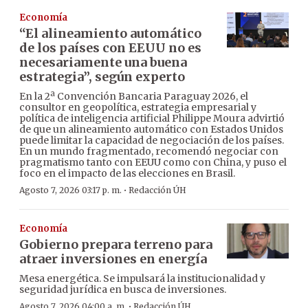
Economía
“El alineamiento automático
de los países con EEUU no es
necesariamente una buena
estrategia”, según experto
En la 2ª Convención Bancaria Paraguay 2026, el
consultor en geopolítica, estrategia empresarial y
política de inteligencia artificial Philippe Moura advirtió
de que un alineamiento automático con Estados Unidos
puede limitar la capacidad de negociación de los países.
En un mundo fragmentado, recomendó negociar con
pragmatismo tanto con EEUU como con China, y puso el
foco en el impacto de las elecciones en Brasil.
·
Agosto 7, 2026 03:17 p. m.
Redacción ÚH
Economía
Gobierno prepara terreno para
atraer inversiones en energía
Mesa energética. Se impulsará la institucionalidad y
seguridad jurídica en busca de inversiones.
·
Agosto 7, 2026 04:00 a. m.
Redacción ÚH