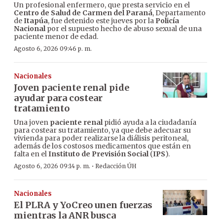
Un profesional enfermero, que presta servicio en el
Centro de Salud de Carmen del Paraná
, Departamento
de
Itapúa
, fue detenido este jueves por la
Policía
Nacional
por el supuesto hecho de abuso sexual de una
paciente menor de edad.
Agosto 6, 2026 09:46 p. m.
Nacionales
Joven paciente renal pide
ayudar para costear
tratamiento
Una joven
paciente renal
pidió ayuda a la ciudadanía
para costear su tratamiento, ya que debe adecuar su
vivienda para poder realizarse la diálisis peritoneal,
además de los costosos medicamentos que están en
falta en el
Instituto de Previsión Social
(
IPS
).
·
Agosto 6, 2026 09:14 p. m.
Redacción ÚH
Nacionales
El PLRA y YoCreo unen fuerzas
mientras la ANR busca