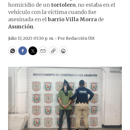
homicidio de un
tortolero
, no estaba en el
vehículo con la víctima cuando fue
asesinada en el
barrio Villa Morra
de
Asunción
.
Julio 17, 2025 05:30 p. m. •
Por
Redacción ÚH
WhatsApp
Facebook
Twitter
Email
Copy
Print