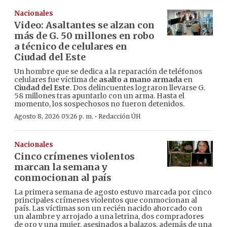
Nacionales
Video: Asaltantes se alzan con
más de G. 50 millones en robo
a técnico de celulares en
Ciudad del Este
Un hombre que se dedica a la reparación de teléfonos
celulares fue víctima de
asalto a mano armada
en
Ciudad del Este
. Dos delincuentes lograron llevarse G.
58 millones tras apuntarlo con un arma. Hasta el
momento, los sospechosos no fueron detenidos.
·
Agosto 8, 2026 05:26 p. m.
Redacción ÚH
Nacionales
Cinco crímenes violentos
marcan la semana y
conmocionan al país
La primera semana de agosto estuvo marcada por cinco
principales crímenes violentos que conmocionan al
país. Las víctimas son un recién nacido ahorcado con
un alambre y arrojado a una letrina, dos compradores
de oro y una mujer, asesinados a balazos, además de una