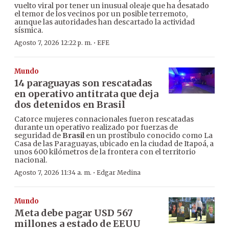
vuelto viral por tener un inusual oleaje que ha desatado
el temor de los vecinos por un posible terremoto,
aunque las autoridades han descartado la actividad
sísmica.
·
Agosto 7, 2026 12:22 p. m.
EFE
Mundo
14 paraguayas son rescatadas
en operativo antitrata que deja
dos detenidos en Brasil
Catorce mujeres connacionales fueron rescatadas
durante un operativo realizado por fuerzas de
seguridad de
Brasil
en un prostíbulo conocido como La
Casa de las Paraguayas, ubicado en la ciudad de Itapoá, a
unos 600 kilómetros de la frontera con el territorio
nacional.
·
Agosto 7, 2026 11:34 a. m.
Edgar Medina
Mundo
Meta debe pagar USD 567
millones a estado de EEUU