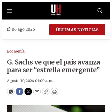
Menú
Mostrar
búsqued
06 ago 2026
ÚLTIMAS NOTICIAS
Economía
G. Sachs ve que el país avanza
para ser “estrella emergente”
Agosto 30, 2024 05:00 a. m.
WhatsApp
Facebook
Twitter
Email
Copy
Print