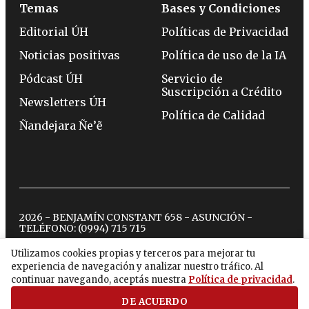
Temas
Bases y Condiciones
Editorial ÚH
Políticas de Privacidad
Noticias positivas
Política de uso de la IA
Pódcast ÚH
Servicio de
Suscripción a Crédito
Newsletters ÚH
Política de Calidad
Ñandejara Ñe’ẽ
2026 - BENJAMÍN CONSTANT 658 - ASUNCIÓN -
TELÉFONO:
(0994) 715 715
Utilizamos cookies propias y terceros para mejorar tu
experiencia de navegación y analizar nuestro tráfico. Al
twitter
instagram
facebook
tiktok
youtube
spotify
continuar navegando, aceptás nuestra
Política de privacidad
.
DE ACUERDO