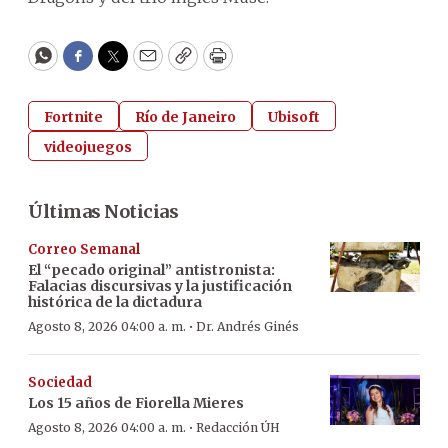
WhatsApp
Facebook
Twitter
Email
Copy
Print
Fortnite
Río de Janeiro
Ubisoft
videojuegos
Últimas Noticias
Correo Semanal
El “pecado original” antistronista:
Falacias discursivas y la justificación
histórica de la dictadura
·
Agosto 8, 2026 04:00 a. m.
Dr. Andrés Ginés
Sociedad
Los 15 años de Fiorella Mieres
·
Agosto 8, 2026 04:00 a. m.
Redacción ÚH