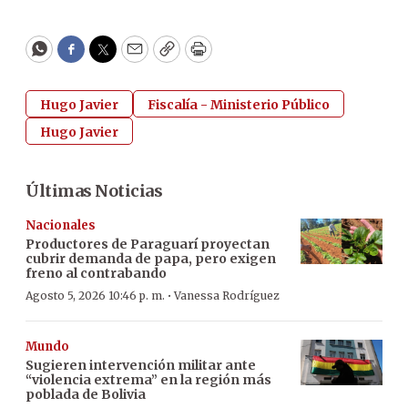
WhatsApp
Facebook
Twitter
Email
Copy
Print
Hugo Javier
Fiscalía - Ministerio Público
Hugo Javier
Últimas Noticias
Nacionales
Productores de Paraguarí proyectan
cubrir demanda de papa, pero exigen
freno al contrabando
·
Agosto 5, 2026 10:46 p. m.
Vanessa Rodríguez
Mundo
Sugieren intervención militar ante
“violencia extrema” en la región más
poblada de Bolivia