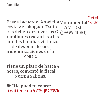
familia.
—
October
🔴 Pese al acuerdo, Anadelia
Monumental
15, 2024
Acosta y el abogado Darío
AM 1080
Flores deben devolver los G.
(@AM_1080)
125 millones restantes a las
humildes familias víctimas
de despojo de sus
indemnizaciones de la
ANDE.
🔸 Tiene un plazo de hasta 4
meses, comentó la fiscal
Norma Salinas.
🗣️ "No pueden cobrar…
pic.twitter.com/rCBvjF22Wk