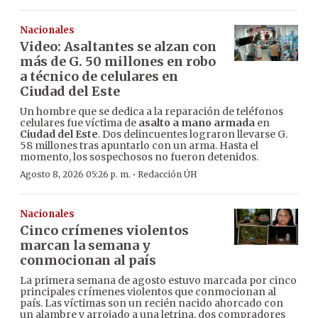
Nacionales
Video: Asaltantes se alzan con
más de G. 50 millones en robo
a técnico de celulares en
Ciudad del Este
Un hombre que se dedica a la reparación de teléfonos
celulares fue víctima de
asalto a mano armada
en
Ciudad del Este
. Dos delincuentes lograron llevarse G.
58 millones tras apuntarlo con un arma. Hasta el
momento, los sospechosos no fueron detenidos.
·
Agosto 8, 2026 05:26 p. m.
Redacción ÚH
Nacionales
Cinco crímenes violentos
marcan la semana y
conmocionan al país
La primera semana de agosto estuvo marcada por cinco
principales crímenes violentos que conmocionan al
país. Las víctimas son un recién nacido ahorcado con
un alambre y arrojado a una letrina, dos compradores