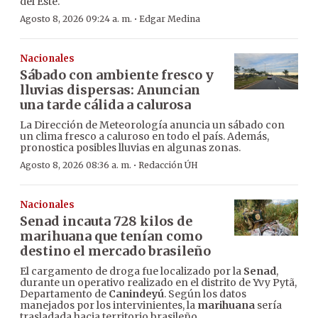
del Este.
·
Agosto 8, 2026 09:24 a. m.
Edgar Medina
Nacionales
Sábado con ambiente fresco y
lluvias dispersas: Anuncian
una tarde cálida a calurosa
La Dirección de Meteorología anuncia un sábado con
un clima fresco a caluroso en todo el país. Además,
pronostica posibles lluvias en algunas zonas.
·
Agosto 8, 2026 08:36 a. m.
Redacción ÚH
Nacionales
Senad incauta 728 kilos de
marihuana que tenían como
destino el mercado brasileño
El cargamento de droga fue localizado por la
Senad
,
durante un operativo realizado en el distrito de Yvy Pytã,
Departamento de
Canindeyú
. Según los datos
manejados por los intervinientes, la
marihuana
sería
trasladada hacia territorio brasileño.