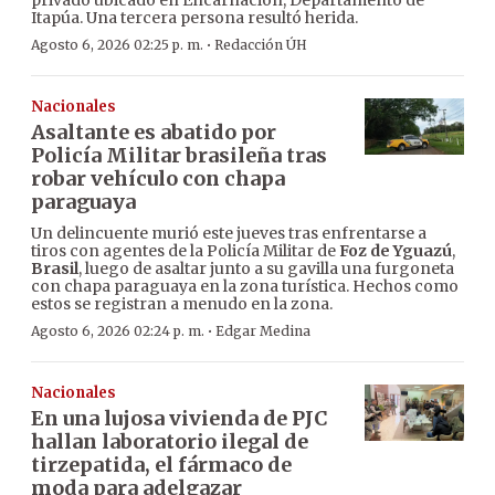
privado ubicado en Encarnación, Departamento de
Itapúa. Una tercera persona resultó herida.
·
Agosto 6, 2026 02:25 p. m.
Redacción ÚH
Nacionales
Asaltante es abatido por
Policía Militar brasileña tras
robar vehículo con chapa
paraguaya
Un delincuente murió este jueves tras enfrentarse a
tiros con agentes de la Policía Militar de
Foz de Yguazú
,
Brasil
, luego de asaltar junto a su gavilla una furgoneta
con chapa paraguaya en la zona turística. Hechos como
estos se registran a menudo en la zona.
·
Agosto 6, 2026 02:24 p. m.
Edgar Medina
Nacionales
En una lujosa vivienda de PJC
hallan laboratorio ilegal de
tirzepatida, el fármaco de
moda para adelgazar