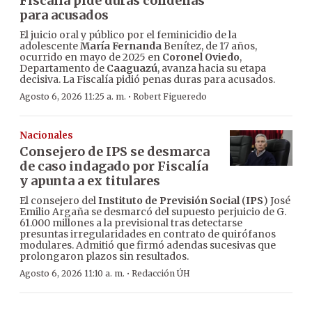
Fiscalía pide duras condenas
para acusados
El juicio oral y público por el feminicidio de la
adolescente
María Fernanda
Benítez, de 17 años,
ocurrido en mayo de 2025 en
Coronel Oviedo
,
Departamento de
Caaguazú
, avanza hacia su etapa
decisiva. La Fiscalía pidió penas duras para acusados.
·
Agosto 6, 2026 11:25 a. m.
Robert Figueredo
Nacionales
Consejero de IPS se desmarca
de caso indagado por Fiscalía
y apunta a ex titulares
El consejero del
Instituto de Previsión Social
(
IPS
) José
Emilio Argaña se desmarcó del supuesto perjuicio de G.
61.000 millones a la previsional tras detectarse
presuntas irregularidades en contrato de quirófanos
modulares. Admitió que firmó adendas sucesivas que
prolongaron plazos sin resultados.
·
Agosto 6, 2026 11:10 a. m.
Redacción ÚH