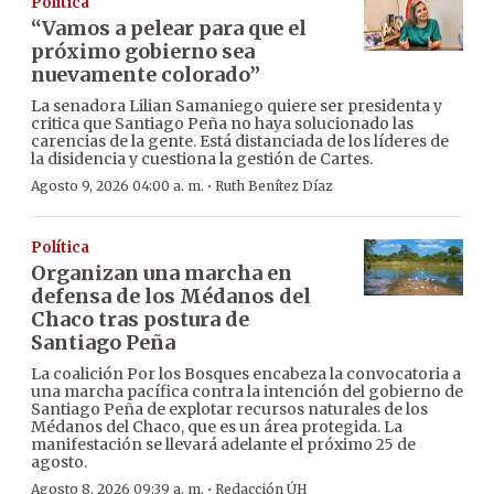
Política
“Vamos a pelear para que el
próximo gobierno sea
nuevamente colorado”
La senadora Lilian Samaniego quiere ser presidenta y
critica que Santiago Peña no haya solucionado las
carencias de la gente. Está distanciada de los líderes de
la disidencia y cuestiona la gestión de Cartes.
·
Agosto 9, 2026 04:00 a. m.
Ruth Benítez Díaz
Política
Organizan una marcha en
defensa de los Médanos del
Chaco tras postura de
Santiago Peña
La coalición Por los Bosques encabeza la convocatoria a
una marcha pacífica contra la intención del gobierno de
Santiago Peña de explotar recursos naturales de los
Médanos del Chaco, que es un área protegida. La
manifestación se llevará adelante el próximo 25 de
agosto.
·
Agosto 8, 2026 09:39 a. m.
Redacción ÚH