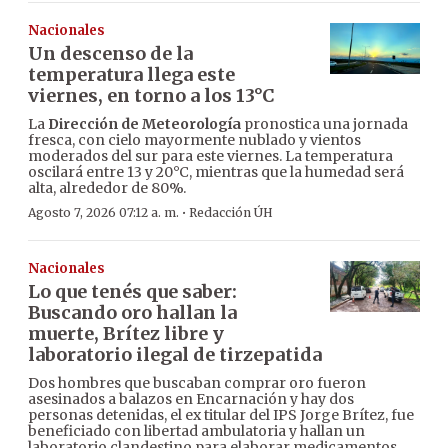
Nacionales
Un descenso de la
temperatura llega este
viernes, en torno a los 13°C
La
Dirección de Meteorología
pronostica una jornada
fresca, con cielo mayormente nublado y vientos
moderados del sur para este viernes. La temperatura
oscilará entre 13 y 20°C, mientras que la humedad será
alta, alrededor de 80%.
·
Agosto 7, 2026 07:12 a. m.
Redacción ÚH
Nacionales
Lo que tenés que saber:
Buscando oro hallan la
muerte, Brítez libre y
laboratorio ilegal de tirzepatida
Dos hombres que buscaban comprar oro fueron
asesinados a balazos en Encarnación y hay dos
personas detenidas, el ex titular del IPS Jorge Brítez, fue
beneficiado con libertad ambulatoria y hallan un
laboratorio clandestino para elaborar medicamentos