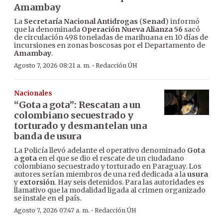
Amambay
La
Secretaría Nacional Antidrogas
(
Senad
) informó
que la denominada
Operación Nueva Alianza 56
sacó
de circulación 498 toneladas de marihuana en 10 días de
incursiones en zonas boscosas por el Departamento de
Amambay
.
·
Agosto 7, 2026 08:21 a. m.
Redacción ÚH
Nacionales
“Gota a gota”: Rescatan a un
colombiano secuestrado y
torturado y desmantelan una
banda de usura
La Policía llevó adelante el operativo denominado
Gota
a gota
en el que se dio el rescate de un ciudadano
colombiano secuestrado y torturado en Paraguay. Los
autores serían miembros de una red dedicada a la
usura
y
extorsión
. Hay seis detenidos. Para las autoridades es
llamativo que la modalidad ligada al crimen organizado
se instale en el país.
·
Agosto 7, 2026 07:47 a. m.
Redacción ÚH