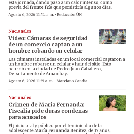
esta jornada, dando paso a un calor intenso, como
previa del
frente frío
que persistiría algunos días.
·
Agosto 6, 2026 11:42 a. m.
Redacción ÚH
Nacionales
Video: Cámaras de seguridad
de un comercio captan a un
hombre robando un celular
Las cámaras instaladas en un local comercial captaron a
un hombre robarse un celular y huir del sitio. Esto
ocurrió en la ciudad de Pedro Juan Caballero,
Departamento de Amambay.
·
Agosto 6, 2026 11:35 a. m.
Marciano Candia
Nacionales
Crimen de María Fernanda:
Fiscalía pide duras condenas
para acusados
El juicio oral y público por el feminicidio de la
adolescente
María Fernanda
Benítez, de 17 años,