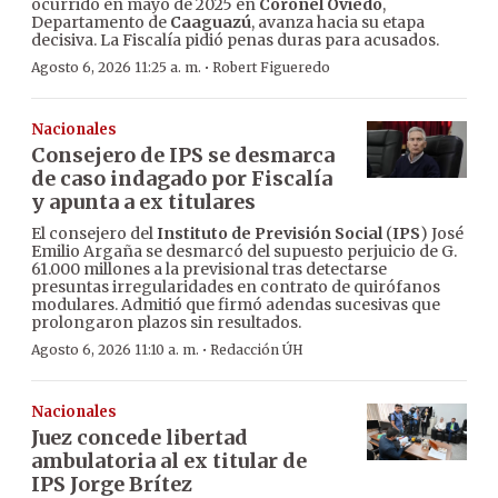
ocurrido en mayo de 2025 en
Coronel Oviedo
,
Departamento de
Caaguazú
, avanza hacia su etapa
decisiva. La Fiscalía pidió penas duras para acusados.
·
Agosto 6, 2026 11:25 a. m.
Robert Figueredo
Nacionales
Consejero de IPS se desmarca
de caso indagado por Fiscalía
y apunta a ex titulares
El consejero del
Instituto de Previsión Social
(
IPS
) José
Emilio Argaña se desmarcó del supuesto perjuicio de G.
61.000 millones a la previsional tras detectarse
presuntas irregularidades en contrato de quirófanos
modulares. Admitió que firmó adendas sucesivas que
prolongaron plazos sin resultados.
·
Agosto 6, 2026 11:10 a. m.
Redacción ÚH
Nacionales
Juez concede libertad
ambulatoria al ex titular de
IPS Jorge Brítez