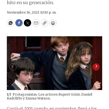
hito en su generación.
Noviembre 16, 2021 10:10 p. m.
WhatsApp
Facebook
Twitter
Email
Copy
Print
Protagonistas. Los actores Rupert Grint, Daniel
1
/
3
2
/
3
Radcliffe y Emma Watson.
Corría el 2001 cuando, en noviembre, llegó a los