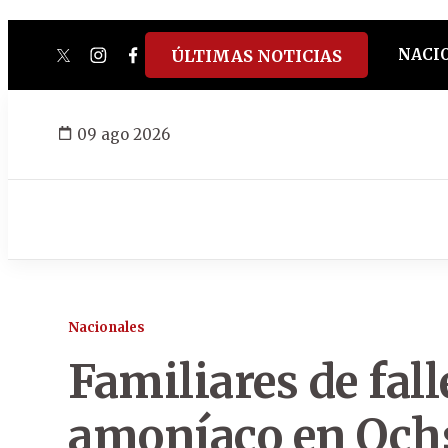
NACI
ÚLTIMAS NOTICIAS
twitter
instagram
facebook
tiktok
youtube
spotify
09 ago 2026
Nacionales
Familiares de fall
amoníaco en Ochs