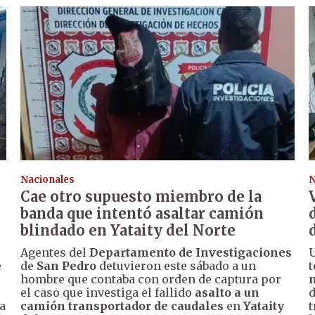
Nacionales
N
Cae otro supuesto miembro de la
banda que intentó asaltar camión
blindado en Yataity del Norte
Agentes del
Departamento de Investigaciones
U
e
de
San Pedro
detuvieron este sábado a un
t
hombre que contaba con orden de captura por
el caso que investiga el fallido
asalto a un
d
a
camión transportador de caudales
en
Yataity
t