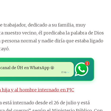
trabajador, dedicado a su familia, muy
ra nuestro vecino, él predicaba la palabra de Dios
na persona normal y nadie diría que estaba ligado
rayó.
1
 al canal de ÚH en WhatsApp 🤩
17:41
✓✓
a hija y al hombre internado en PJC
está internado desde el 26 de julio y está
va del cuerpo”, según el Ministerio Público. Con