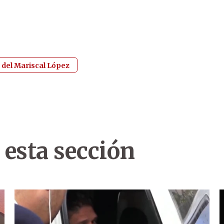
o del Mariscal López
 esta sección