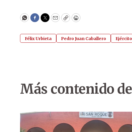
WhatsApp
Facebook
Twitter
Email
Copy
Print
Félix Urbieta
Pedro Juan Caballero
Ejércit
Más contenido de