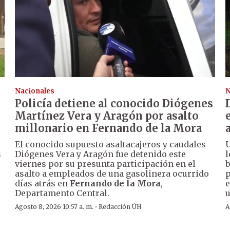
Nacionales
N
Policía detiene al conocido Diógenes
Martínez Vera y Aragón por asalto
millonario en Fernando de la Mora
El conocido supuesto asaltacajeros y caudales
U
s
Diógenes Vera y Aragón fue detenido este
l
viernes por su presunta participación en el
b
asalto a empleados de una gasolinera ocurrido
p
días atrás en
Fernando de la Mora
,
e
Departamento Central.
u
·
Agosto 8, 2026 10:57 a. m.
Redacción ÚH
A