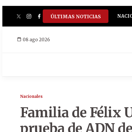
NACI
ÚLTIMAS NOTICIAS
twitter
instagram
facebook
tiktok
youtube
spotify
08 ago 2026
Nacionales
Familia de Félix 
prueba de ADN d