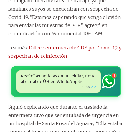
contagiado fuera del área de trabajo, ya que
familiares suyos se encuentran con sospecha de
Covid-19. “Estamos esperando que venga el avión
para enviar las muestras de PCR”, agregó en
comunicación con Monumental 1080 AM.
Lea más:
Fallece enfermera de CDE por Covid-19 y
sospechan de reinfección
Recibí las noticias en tu celular, unite
1
al canal de ÚH en WhatsApp 🤩
✓✓
07:58
Siguió explicando que durante el traslado la
enfermera tuvo que ser entubada de urgencia en
un hospital de Santa Rosa del Aguaray. “Ella estaba
camino al Ineram, pero por el camino comenzó a