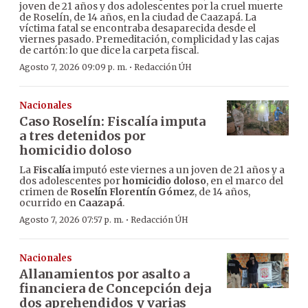
joven de 21 años y dos adolescentes por la cruel muerte
de Roselín, de 14 años, en la ciudad de Caazapá. La
víctima fatal se encontraba desaparecida desde el
viernes pasado. Premeditación, complicidad y las cajas
de cartón: lo que dice la carpeta fiscal.
·
Agosto 7, 2026 09:09 p. m.
Redacción ÚH
Nacionales
Caso Roselín: Fiscalía imputa
a tres detenidos por
homicidio doloso
La
Fiscalía
imputó este viernes a un joven de 21 años y a
dos adolescentes por
homicidio doloso
, en el marco del
crimen de
Roselín Florentín Gómez
, de 14 años,
ocurrido en
Caazapá
.
·
Agosto 7, 2026 07:57 p. m.
Redacción ÚH
Nacionales
Allanamientos por asalto a
financiera de Concepción deja
dos aprehendidos y varias