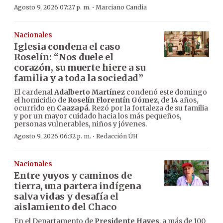
·
Agosto 9, 2026 07:27 p. m.
Marciano Candia
Nacionales
Iglesia condena el caso
Roselín: “Nos duele el
corazón, su muerte hiere a su
familia y a toda la sociedad”
El cardenal
Adalberto Martínez
condenó este domingo
el homicidio de
Roselín Florentín Gómez
, de 14 años,
ocurrido en
Caazapá
. Rezó por la fortaleza de su familia
y por un mayor cuidado hacia los más pequeños,
personas vulnerables, niños y jóvenes.
·
Agosto 9, 2026 06:32 p. m.
Redacción ÚH
Nacionales
Entre yuyos y caminos de
tierra, una partera indígena
salva vidas y desafía el
aislamiento del Chaco
En el Departamento de
Presidente Hayes
, a más de 100