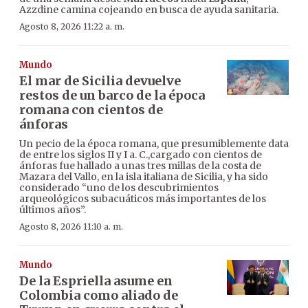
Azzdine camina cojeando en busca de ayuda sanitaria.
Agosto 8, 2026 11:22 a. m.
Mundo
El mar de Sicilia devuelve
restos de un barco de la época
romana con cientos de
ánforas
Un pecio de la época romana, que presumiblemente data
de entre los siglos II y I a. C.,cargado con cientos de
ánforas fue hallado a unas tres millas de la costa de
Mazara del Vallo, en la isla italiana de Sicilia, y ha sido
considerado “uno de los descubrimientos
arqueológicos subacuáticos más importantes de los
últimos años”.
Agosto 8, 2026 11:10 a. m.
Mundo
De la Espriella asume en
Colombia como aliado de