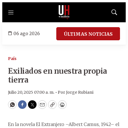
Menú
Mostrar
búsqued
06 ago 2026
ÚLTIMAS NOTICIAS
País
Exiliados en nuestra propia
tierra
Julio 20, 2025 07:00 a. m. •
Por
Jorge Rubiani
WhatsApp
Facebook
Twitter
Email
Copy
Print
En la novela El Extranjero –Albert Camus, 1942– el