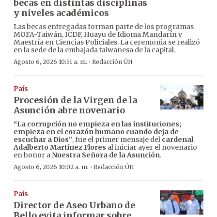
becas en distintas disciplinas
y niveles académicos
Las becas entregadas forman parte de los programas
MOFA-Taiwán, ICDF, Huayu de Idioma Mandarín y
Maestría en Ciencias Policiales. La ceremonia se realizó
en la sede de la embajada taiwanesa de la capital.
·
Agosto 6, 2026 10:51 a. m.
Redacción ÚH
País
Procesión de la Virgen de la
Asunción abre novenario
“La corrupción no empieza en las instituciones;
empieza en el corazón humano cuando deja de
escuchar a Dios”
, fue el primer mensaje del
cardenal
Adalberto Martínez Flores
al iniciar ayer el novenario
en honor a
Nuestra Señora de la Asunción
.
·
Agosto 6, 2026 10:02 a. m.
Redacción ÚH
País
Director de Aseo Urbano de
Bello evita informar sobre