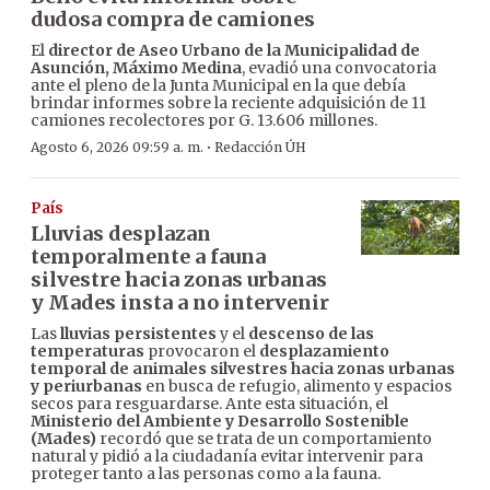
dudosa compra de camiones
El
director de Aseo Urbano de la Municipalidad de
Asunción, Máximo Medina
, evadió una convocatoria
ante el pleno de la Junta Municipal en la que debía
brindar informes sobre la reciente adquisición de 11
camiones recolectores por G. 13.606 millones.
·
Agosto 6, 2026 09:59 a. m.
Redacción ÚH
País
Lluvias desplazan
temporalmente a fauna
silvestre hacia zonas urbanas
y Mades insta a no intervenir
Las
lluvias persistentes
y el
descenso de las
temperaturas
provocaron el
desplazamiento
temporal de animales silvestres hacia zonas urbanas
y periurbanas
en busca de refugio, alimento y espacios
secos para resguardarse. Ante esta situación, el
Ministerio del Ambiente y Desarrollo Sostenible
(Mades)
recordó que se trata de un comportamiento
natural y pidió a la ciudadanía evitar intervenir para
proteger tanto a las personas como a la fauna.