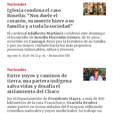
Nacionales
Iglesia condena el caso
Roselín: “Nos duele el
corazón, su muerte hiere a su
familia y a toda la sociedad”
El cardenal
Adalberto Martínez
condenó este domingo
el homicidio de
Roselín Florentín Gómez
, de 14 años,
ocurrido en
Caazapá
. Rezó por la fortaleza de su familia
y por un mayor cuidado hacia los más pequeños,
personas vulnerables, niños y jóvenes.
·
Agosto 9, 2026 06:32 p. m.
Redacción ÚH
Nacionales
Entre yuyos y caminos de
tierra, una partera indígena
salva vidas y desafía el
aislamiento del Chaco
En el Departamento de
Presidente Hayes
, a más de 100
kilómetros de la ruta Transchaco,
Graciela Benítez
asiste partos en zonas aisladas del Paraguay utilizando
remedios naturales y yuyos medicinales. Su trabajo no