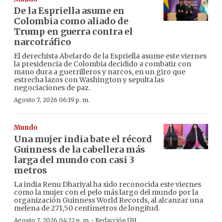
De la Espriella asume en
Colombia como aliado de
Trump en guerra contra el
narcotráfico
El derechista Abelardo de la Espriella asume este viernes
la presidencia de Colombia decidido a combatir con
mano dura a guerrilleros y narcos, en un giro que
estrecha lazos con Washington y sepulta las
negociaciones de paz.
Agosto 7, 2026 06:19 p. m.
Mundo
Una mujer india bate el récord
Guinness de la cabellera más
larga del mundo con casi 3
metros
La india Renu Dhariyal ha sido reconocida este viernes
como la mujer con el pelo más largo del mundo por la
organización Guinness World Records, al alcanzar una
melena de 271,50 centímetros de longitud.
·
Agosto 7, 2026 04:22 p. m.
Redacción ÚH