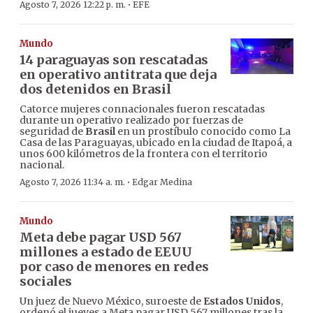
·
Agosto 7, 2026 12:22 p. m.
EFE
Mundo
14 paraguayas son rescatadas
en operativo antitrata que deja
dos detenidos en Brasil
Catorce mujeres connacionales fueron rescatadas
durante un operativo realizado por fuerzas de
seguridad de
Brasil
en un prostíbulo conocido como La
Casa de las Paraguayas, ubicado en la ciudad de Itapoá, a
unos 600 kilómetros de la frontera con el territorio
nacional.
·
Agosto 7, 2026 11:34 a. m.
Edgar Medina
Mundo
Meta debe pagar USD 567
millones a estado de EEUU
por caso de menores en redes
sociales
Un juez de Nuevo México, suroeste de
Estados Unidos
,
ordenó el jueves a Meta pagar USD 567 millones tras la