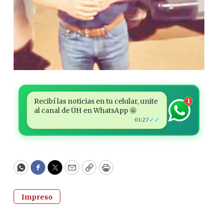
Recibí las noticias en tu celular, unite
1
al canal de ÚH en WhatsApp 🤩
✓✓
01:27
WhatsApp
Facebook
Twitter
Email
Copy
Print
Impreso