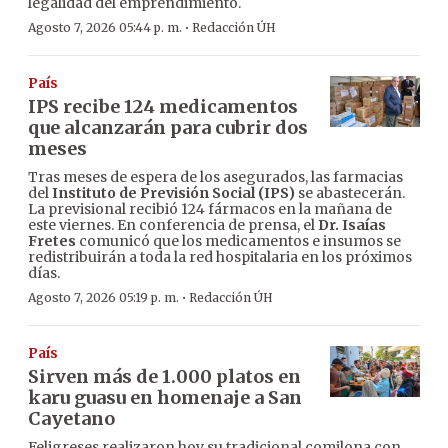
legalidad del emprendimiento.
·
Agosto 7, 2026 05:44 p. m.
Redacción ÚH
País
IPS recibe 124 medicamentos
que alcanzarán para cubrir dos
meses
Tras meses de espera de los asegurados, las farmacias
del
Instituto de Previsión Social (IPS)
se abastecerán.
La previsional recibió 124 fármacos en la mañana de
este viernes. En conferencia de prensa, el
Dr. Isaías
Fretes
comunicó que los medicamentos e insumos se
redistribuirán a toda la red hospitalaria en los próximos
días.
·
Agosto 7, 2026 05:19 p. m.
Redacción ÚH
País
Sirven más de 1.000 platos en
karu guasu en homenaje a San
Cayetano
Feligreses realizaron hoy su tradicional comilona con