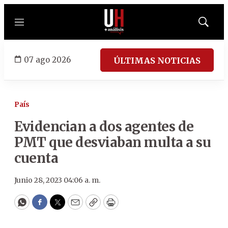
Menú
Mostrar
búsqued
07 ago 2026
ÚLTIMAS NOTICIAS
País
Evidencian a dos agentes de
PMT que desviaban multa a su
cuenta
Junio 28, 2023 04:06 a. m.
WhatsApp
Facebook
Twitter
Email
Copy
Print