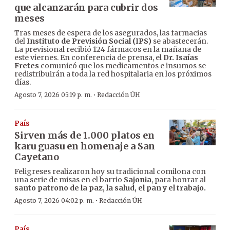
que alcanzarán para cubrir dos
meses
Tras meses de espera de los asegurados, las farmacias
del
Instituto de Previsión Social (IPS)
se abastecerán.
La previsional recibió 124 fármacos en la mañana de
este viernes. En conferencia de prensa, el
Dr. Isaías
Fretes
comunicó que los medicamentos e insumos se
redistribuirán a toda la red hospitalaria en los próximos
días.
·
Agosto 7, 2026 05:19 p. m.
Redacción ÚH
País
Sirven más de 1.000 platos en
karu guasu en homenaje a San
Cayetano
Feligreses realizaron hoy su tradicional comilona con
una serie de misas en el barrio
Sajonia
, para honrar al
santo patrono de la paz, la salud, el pan y el trabajo.
·
Agosto 7, 2026 04:02 p. m.
Redacción ÚH
País