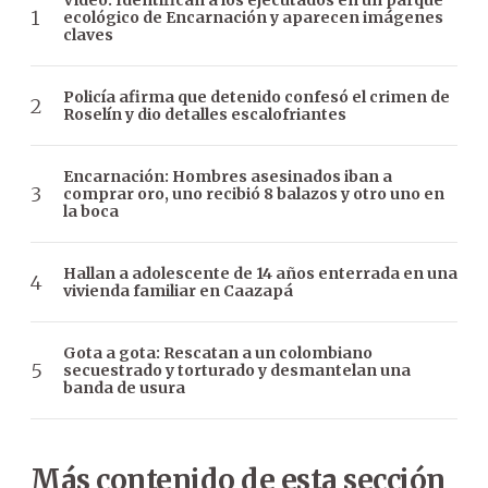
Video: Identifican a los ejecutados en un parque
ecológico de Encarnación y aparecen imágenes
claves
Policía afirma que detenido confesó el crimen de
Roselín y dio detalles escalofriantes
Encarnación: Hombres asesinados iban a
comprar oro, uno recibió 8 balazos y otro uno en
la boca
Hallan a adolescente de 14 años enterrada en una
vivienda familiar en Caazapá
Gota a gota: Rescatan a un colombiano
secuestrado y torturado y desmantelan una
banda de usura
Más contenido de esta sección