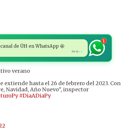
1
 al canal de ÚH en WhatsApp 🤩
04:16
✓✓
tivo verano
se extiende hasta el 26 de febrero del 2023. Con
e, Navidad, Año Nuevo'', inspector
uturoPy
#DiaADiaPy
22