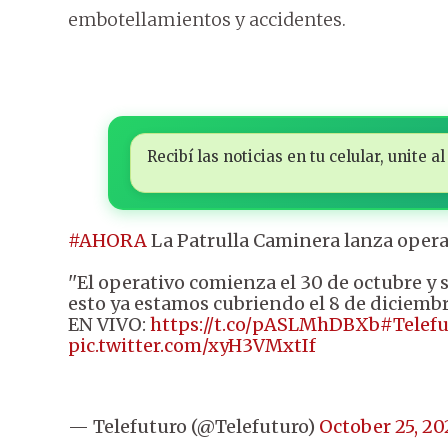
embotellamientos y accidentes.
Recibí las noticias en tu celular, unite
#AHORA
La Patrulla Caminera lanza opera
''El operativo comienza el 30 de octubre y 
esto ya estamos cubriendo el 8 de diciembr
EN VIVO:
https://t.co/pASLMhDBXb
#Telef
pic.twitter.com/xyH3VMxtIf
— Telefuturo (@Telefuturo)
October 25, 20