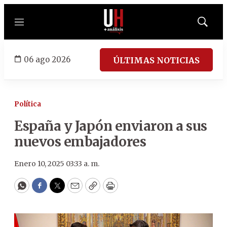
Menú
Mostrar
búsqued
06 ago 2026
ÚLTIMAS NOTICIAS
Política
España y Japón enviaron a sus
nuevos embajadores
Enero 10, 2025 03:33 a. m.
WhatsApp
Facebook
Twitter
Email
Copy
Print