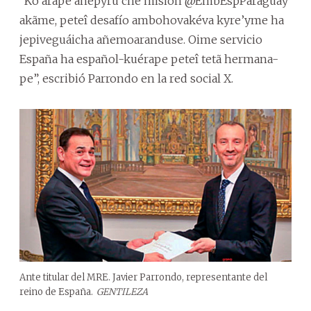
“Ko árape añepyrû che misión @EmbEspParaguay
akãme, peteî desafío ambohovakéva kyre’yme ha
jepiveguáicha añemoaranduse. Oime servicio
España ha español-kuérape peteî tetã hermana-
pe”, escribió Parrondo en la red social X.
Ante titular del MRE. Javier Parrondo, representante del
reino de España.
GENTILEZA