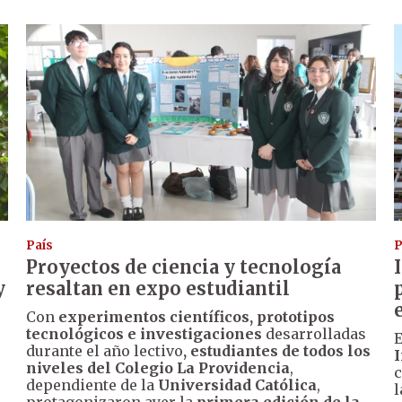
País
P
Proyectos de ciencia y tecnología
y
resaltan en expo estudiantil
Con
experimentos científicos, prototipos
tecnológicos e investigaciones
desarrolladas
E
durante el año lectivo
, estudiantes de todos los
I
niveles del Colegio La Providencia
,
s
c
dependiente de la
Universidad Católica
,
l
protagonizaron ayer la
primera edición de la