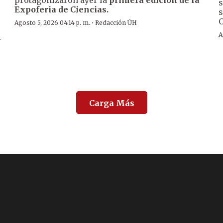
s
Expoferia de Ciencias.
s
O
·
Agosto 5, 2026 04:14 p. m.
Redacción ÚH
A
r
Carga Más