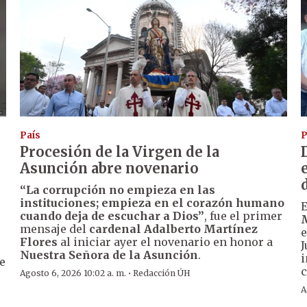
País
P
Procesión de la Virgen de la
Asunción abre novenario
“La corrupción no empieza en las
instituciones; empieza en el corazón humano
cuando deja de escuchar a Dios”
, fue el primer
mensaje del
cardenal Adalberto Martínez
e
Flores
al iniciar ayer el novenario en honor a
J
Nuestra Señora de la Asunción
.
i
de
c
·
Agosto 6, 2026 10:02 a. m.
Redacción ÚH
A