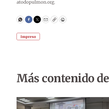
atodopulmon.org.
WhatsApp
Facebook
Twitter
Email
Copy
Print
Impreso
Más contenido de