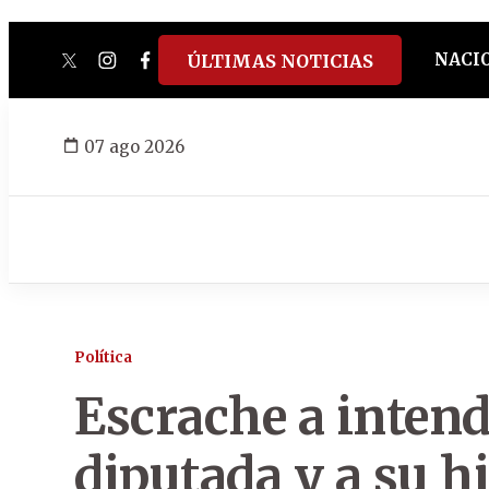
NACI
ÚLTIMAS NOTICIAS
twitter
instagram
facebook
tiktok
youtube
spotify
07 ago 2026
Política
Escrache a intend
diputada y a su h