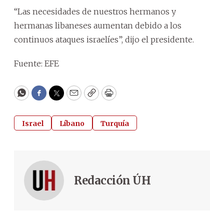
“Las necesidades de nuestros hermanos y
hermanas libaneses aumentan debido a los
continuos ataques israelíes”, dijo el presidente.
Fuente: EFE
WhatsApp
Facebook
Twitter
Email
Copy
Print
Israel
Líbano
Turquía
Redacción ÚH