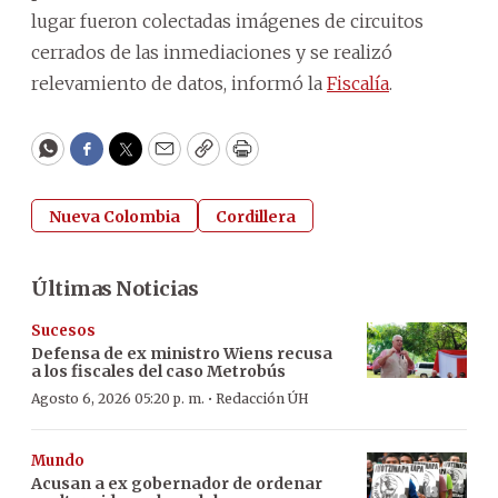
lugar fueron colectadas imágenes de circuitos
cerrados de las inmediaciones y se realizó
relevamiento de datos, informó la
Fiscalía
.
WhatsApp
Facebook
Twitter
Email
Copy
Print
Nueva Colombia
Cordillera
Últimas Noticias
Sucesos
Defensa de ex ministro Wiens recusa
a los fiscales del caso Metrobús
·
Agosto 6, 2026 05:20 p. m.
Redacción ÚH
Mundo
Acusan a ex gobernador de ordenar