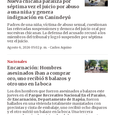
Nueva chicana paraliza por
séptima vez el juicio por abuso
a una niña y genera
indignación en Canindeyú
Padres de una niña, víctima de abuso sexual, cuestionan
las reiteradas suspensiones y demora del juicio oral por
sucesivas chicanas. La defensa del acusado recusó a los
miembros del tribunal y logró suspender por séptima
vez el juicio.
·
Agosto 6, 2026 05:02 p. m.
Carlos Aquino
Nacionales
Encarnación: Hombres
asesinados iban a comprar
oro, uno recibió 8 balazos y
otro uno en la boca
Los dos hombres que fueron asesinados a balazos este
jueves en el
Parque Recreativo Nacional En el Paraíso
,
de
Encarnación
,
Departamento de Itapúa
, fueron
hallados en una vivienda totalmente maniatados con
precintas y cinta de embalaje, uno recibió ocho disparos
y el otro sufrió un balazo en la boca. Una tercera