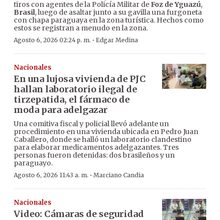
tiros con agentes de la Policía Militar de
Foz de Yguazú
,
Brasil
, luego de asaltar junto a su gavilla una furgoneta
con chapa paraguaya en la zona turística. Hechos como
estos se registran a menudo en la zona.
·
Agosto 6, 2026 02:24 p. m.
Edgar Medina
Nacionales
En una lujosa vivienda de PJC
hallan laboratorio ilegal de
tirzepatida, el fármaco de
moda para adelgazar
Una comitiva fiscal y policial llevó adelante un
procedimiento en una vivienda ubicada en Pedro Juan
Caballero, donde se halló un laboratorio clandestino
para elaborar medicamentos adelgazantes. Tres
personas fueron detenidas: dos brasileños y un
paraguayo.
·
Agosto 6, 2026 11:43 a. m.
Marciano Candia
Nacionales
Video: Cámaras de seguridad