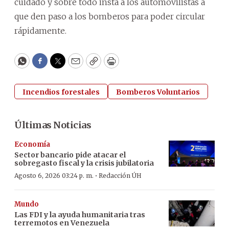
cuidado y sobre todo insta a los automovilistas a
que den paso a los bomberos para poder circular
rápidamente.
WhatsApp
Facebook
Twitter
Email
Copy
Print
Incendios forestales
Bomberos Voluntarios
Últimas Noticias
Economía
Sector bancario pide atacar el
sobregasto fiscal y la crisis jubilatoria
·
Agosto 6, 2026 03:24 p. m.
Redacción ÚH
Mundo
Las FDI y la ayuda humanitaria tras
terremotos en Venezuela