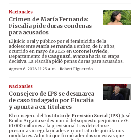
Nacionales
Crimen de María Fernanda:
Fiscalía pide duras condenas
para acusados
El juicio oral y público por el feminicidio de la
adolescente
María Fernanda
Benítez, de 17 años,
ocurrido en mayo de 2025 en
Coronel Oviedo
,
Departamento de
Caaguazú
, avanza hacia su etapa
decisiva. La Fiscalía pidió penas duras para acusados.
·
Agosto 6, 2026 11:25 a. m.
Robert Figueredo
Nacionales
Consejero de IPS se desmarca
de caso indagado por Fiscalía
y apunta a ex titulares
El consejero del
Instituto de Previsión Social
(
IPS
) José
Emilio Argaña se desmarcó del supuesto perjuicio de G.
61.000 millones a la previsional tras detectarse
presuntas irregularidades en contrato de quirófanos
modulares. Admitió que firmó adendas sucesivas que