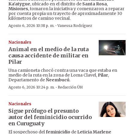
Ka’atygue
, ubicado en el distrito de
Santa Rosa
,
Misiones
, tomaron la iniciativa y comenzaron a reparar
por cuenta propia un trayecto de aproximadamente 30
kilómetros de camino vecinal.
·
Agosto 6, 2026 10:38 p. m.
Vanessa Rodríguez
Nacionales
Animal en el medio de la ruta
causa accidente de militar en
Pilar
Una camioneta chocó contra una vaca que estaba en
medio de la ruta en la zona de Loma Clavel,
Pilar
,
Departamento de
Ñeembucú
.
·
Agosto 6, 2026 10:24 p. m.
Redacción ÚH
Nacionales
Sigue prófugo el presunto
autor del feminicidio ocurrido
en Curuguaty
El sospechoso del
feminicidio
de
Leticia Marlene