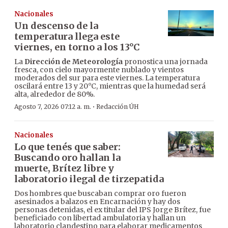
Nacionales
Un descenso de la
temperatura llega este
viernes, en torno a los 13°C
La
Dirección de Meteorología
pronostica una jornada
fresca, con cielo mayormente nublado y vientos
moderados del sur para este viernes. La temperatura
oscilará entre 13 y 20°C, mientras que la humedad será
alta, alrededor de 80%.
·
Agosto 7, 2026 07:12 a. m.
Redacción ÚH
Nacionales
Lo que tenés que saber:
Buscando oro hallan la
muerte, Brítez libre y
laboratorio ilegal de tirzepatida
Dos hombres que buscaban comprar oro fueron
asesinados a balazos en Encarnación y hay dos
personas detenidas, el ex titular del IPS Jorge Brítez, fue
beneficiado con libertad ambulatoria y hallan un
laboratorio clandestino para elaborar medicamentos