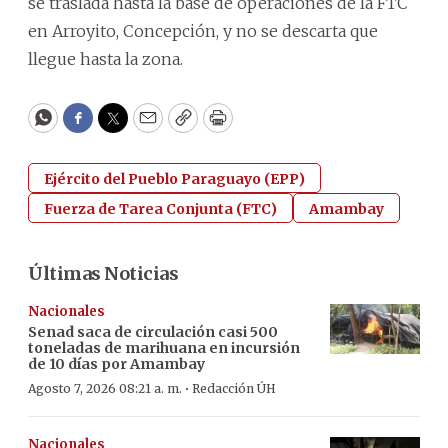
se traslada hasta la base de operaciones de la FTC
en Arroyito, Concepción, y no se descarta que
llegue hasta la zona.
WhatsApp
Facebook
Twitter
Email
Copy
Print
Ejército del Pueblo Paraguayo (EPP)
Fuerza de Tarea Conjunta (FTC)
Amambay
Últimas Noticias
Nacionales
Senad saca de circulación casi 500
toneladas de marihuana en incursión
de 10 días por Amambay
·
Agosto 7, 2026 08:21 a. m.
Redacción ÚH
Nacionales