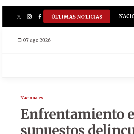
NACI
ÚLTIMAS NOTICIAS
twitter
instagram
facebook
tiktok
youtube
spotify
07 ago 2026
Nacionales
Enfrentamiento en
supuestos delincu