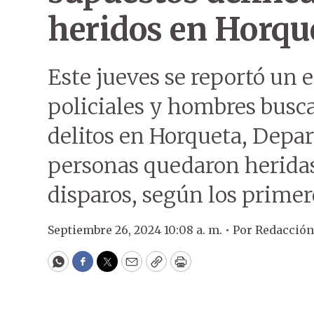
heridos en Horqu
Este jueves se reportó un 
policiales y hombres busc
delitos en Horqueta, Depa
personas quedaron heridas
disparos, según los primer
Septiembre 26, 2024 10:08 a. m. •
Por
Redacció
WhatsApp
Facebook
Twitter
Email
Copy
Print