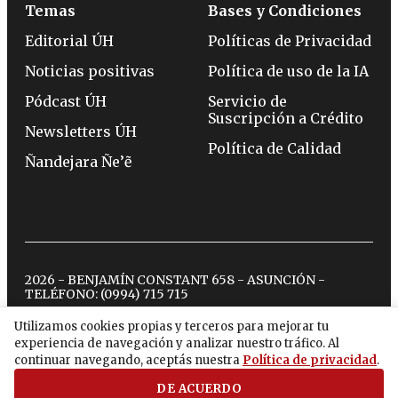
Temas
Bases y Condiciones
Editorial ÚH
Políticas de Privacidad
Noticias positivas
Política de uso de la IA
Pódcast ÚH
Servicio de
Suscripción a Crédito
Newsletters ÚH
Política de Calidad
Ñandejara Ñe’ẽ
2026 - BENJAMÍN CONSTANT 658 - ASUNCIÓN -
TELÉFONO:
(0994) 715 715
Utilizamos cookies propias y terceros para mejorar tu
experiencia de navegación y analizar nuestro tráfico. Al
twitter
instagram
facebook
tiktok
youtube
spotify
continuar navegando, aceptás nuestra
Política de privacidad
.
DE ACUERDO