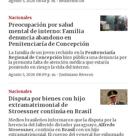
·
Agosto 5, 2026 08:48 p. m.
Redacción ÚH
Nacionales
Preocupación por salud
mental de interno: Familia
denuncia abandono en
Penitenciaría de Concepción
La familia de un joven recluido en la
Penitenciaría
Regional de Concepción
hizo pública una denuncia por
la presunta falta de atención médica que estaría
poniendo en riesgo la vida del interno.
·
Agosto 5, 2026 08:09 p. m.
Justiniano Riveros
Nacionales
Disputa por bienes con hijo
extramatrimonial de
Stroessner continúa en Brasil
Medios brasileños informaron que la disputa por la
herencia del fallecido dictador paraguayo,
Alfredo
Stroessner
, continúa en
Brasil
con un hijo
extramatrimonial. El cuerpo del general fue exhumado