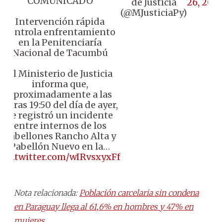
COMUNICADO
de Justicia
26, 202
(@MJusticiaPy)
Intervención rápida
controla enfrentamiento
en la Penitenciaría
Nacional de Tacumbú
El Ministerio de Justicia
informa que,
aproximadamente a las
horas 19:50 del día de ayer,
se registró un incidente
entre internos de los
pabellones Rancho Alta y
Pabellón Nuevo en la…
pic.twitter.com/wIRvsxyxFf
Nota relacionada:
Población carcelaria sin condena
en Paraguay llega al 61,6% en hombres y 47% en
mujeres