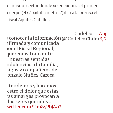
el mismo sector donde se encuentra el primer
cuerpo (el sábado), a metros”, dijo a la prensa el
fiscal Aquiles Cubillos.
— Codelco
Augus
Tras conocer la información
(@CodelcoChile)
3, 202
confirmada y comunicada
por el Fiscal Regional,
queremos transmitir
nuestras sentidas
condolencias a la familia,
amigos y compañeros de
Gonzalo Núñez Caroca.
Entendemos y hacemos
nuestro el dolor que estas
horas amargas provocan a
los seres queridos…
ic.twitter.com/Hm8yPbJAa2