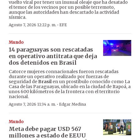
vuelto viral por tener un inusual oleaje que ha desatado
el temor de los vecinos por un posible terremoto,
aunque las autoridades han descartado la actividad
sísmica.
·
Agosto 7, 2026 12:22 p. m.
EFE
Mundo
14 paraguayas son rescatadas
en operativo antitrata que deja
dos detenidos en Brasil
Catorce mujeres connacionales fueron rescatadas
durante un operativo realizado por fuerzas de
seguridad de
Brasil
en un prostíbulo conocido como La
Casa de las Paraguayas, ubicado en la ciudad de Itapoá, a
unos 600 kilómetros de la frontera con el territorio
nacional.
·
Agosto 7, 2026 11:34 a. m.
Edgar Medina
Mundo
Meta debe pagar USD 567
millones a estado de EEUU