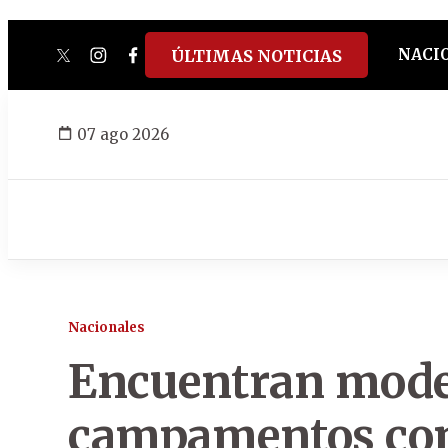
NACI
ÚLTIMAS NOTICIAS
twitter
instagram
facebook
tiktok
youtube
spotify
07 ago 2026
Nacionales
Encuentran mod
campamentos con 