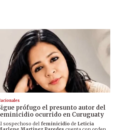
acionales
Sigue prófugo el presunto autor del
feminicidio ocurrido en Curuguaty
l sospechoso del
feminicidio
de
Leticia
Marlene Martínez Paredes
cuenta con orden