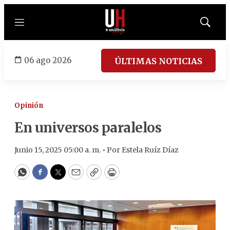
Menú
Mostrar
búsqued
06 ago 2026
ÚLTIMAS NOTICIAS
Opinión
En universos paralelos
Junio 15, 2025 05:00 a. m. •
Por
Estela Ruíz Díaz
WhatsApp
Facebook
Twitter
Email
Copy
Print