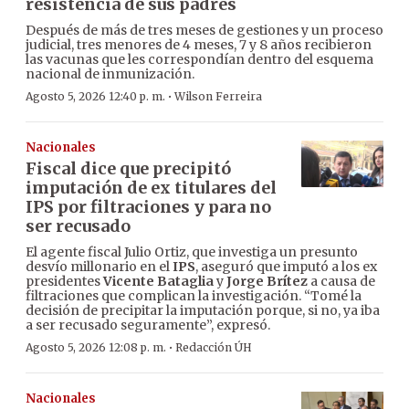
resistencia de sus padres
Después de más de tres meses de gestiones y un proceso
judicial, tres menores de 4 meses, 7 y 8 años recibieron
las vacunas que les correspondían dentro del esquema
nacional de inmunización.
·
Agosto 5, 2026 12:40 p. m.
Wilson Ferreira
Nacionales
Fiscal dice que precipitó
imputación de ex titulares del
IPS por filtraciones y para no
ser recusado
El agente fiscal Julio Ortiz, que investiga un presunto
desvío millonario en el
IPS
, aseguró que imputó a los ex
presidentes
Vicente Bataglia
y
Jorge Brítez
a causa de
filtraciones que complican la investigación. “Tomé la
decisión de precipitar la imputación porque, si no, ya iba
a ser recusado seguramente”, expresó.
·
Agosto 5, 2026 12:08 p. m.
Redacción ÚH
Nacionales