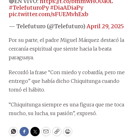
🔴EN VIVO:
https://t.co/bmmwHO0a0L
#TelefuturoPy
#DiaADiaPy
pic.twitter.com/sFUEMvhExb
— Telefuturo (@Telefuturo)
April 29, 2025
Por su parte, el padre Miguel Márquez destacó la
cercanía espiritual que siente hacia la beata
paraguaya.
Recordó la frase “Con miedo y cobardía, pero me
entrego” que había dicho Chiquitunga cuando
tomó el hábito.
“Chiquitunga siempre es una figura que me toca
mucho, su lucha, su pasión”, expresó.
WhatsApp
Facebook
Twitter
Email
Copy
Print