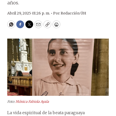
años.
Abril 29, 2025 01:26 p. m. •
Por
Redacción ÚH
WhatsApp
Facebook
Twitter
Email
Copy
Print
Foto:
Mónica Fabiola Ayala
La vida espiritual de la beata paraguaya