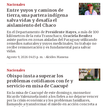
Nacionales
Entre yuyos y caminos de
tierra, una partera indígena
salva vidas y desafía el
aislamiento del Chaco
En el Departamento de
Presidente Hayes
, a más de 100
kilómetros de la ruta Transchaco,
Graciela Benítez
asiste partos en zonas aisladas del Paraguay utilizando
remedios naturales y yuyos medicinales. Su trabajo no
recibe remuneración y es fundamental para salvar
vidas.
·
Agosto 9, 2026 04:15 p. m.
Alcides Manena
Nacionales
Obispo insta a superar los
problemas cotidianos con fe y
servicio en misa de Caacupé
En la misa de Caacupé de este domingo, monseñor
Ricardo Valenzuela instó a los fieles a no dejarse vencer
por la crisis económica y los problemas familiares,
llamando a transformar el miedo en acción concreta a