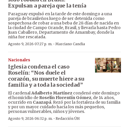
Expulsan a pareja que la tenía
Paraguay expulsó en la tarde de este domingo a una
pareja de brasileños luego de ser detenida como
sospechosa de robar a una beba de 28 días de nacida en
la ciudad de Campo Grande, Brasil, y llevarla hasta Pedro
Juan Caballero, Departamento de Amambay, donde la
niña fue rescatada.
·
Agosto 9, 2026 07:27 p. m.
Marciano Candia
Nacionales
Iglesia condena el caso
Roselín: “Nos duele el
corazón, su muerte hiere a su
familia y a toda la sociedad”
El cardenal
Adalberto Martínez
condenó este domingo
el homicidio de
Roselín Florentín Gómez
, de 14 años,
ocurrido en
Caazapá
. Rezó por la fortaleza de su familia
y por un mayor cuidado hacia los más pequeños,
personas vulnerables, niños y jóvenes.
·
Agosto 9, 2026 06:32 p. m.
Redacción ÚH